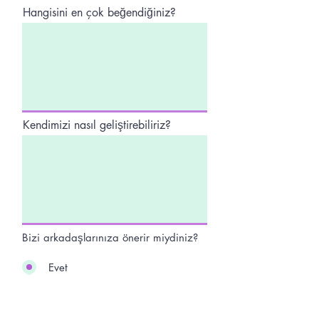
Hangisini en çok beğendiğiniz?
Kendimizi nasıl geliştirebiliriz?
Bizi arkadaşlarınıza önerir miydiniz?
Evet
Hayır
Eklemek istediğiniz başka bir şey
var mı?