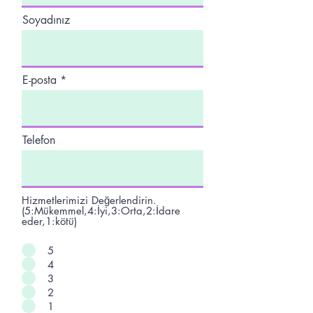
Soyadınız
E-posta
Telefon
Hizmetlerimizi Değerlendirin.
(5:Mükemmel,4:İyi,3:Orta,2:İdare
eder,1:kötü)
5
4
3
2
1