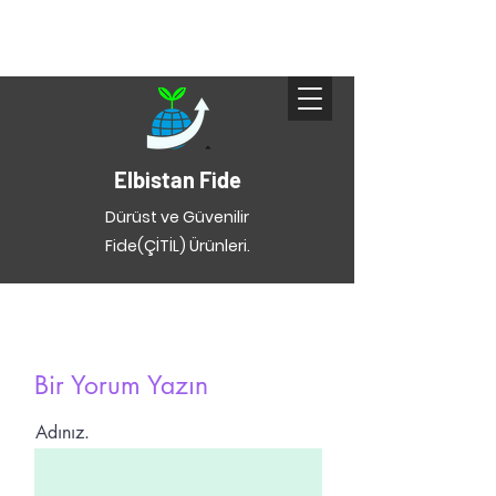
Elbistan Fide
Dürüst ve Güvenilir
Fide(ÇİTİL) Ürünleri.
Bir Yorum Yazın
Adınız.