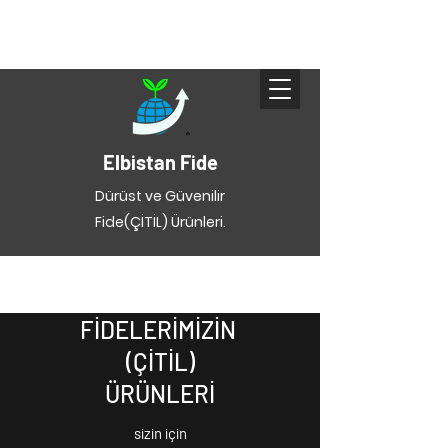
Elbistan Fide
Dürüst ve Güvenilir
Fide(ÇİTİL) Ürünleri.
FİDELERİMİZİN
(ÇİTİL)
ÜRÜNLERİ
sizin için